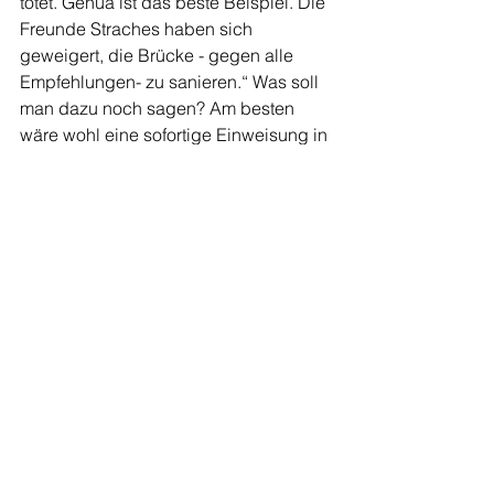
tötet. Genua ist das beste Beispiel. Die 
Freunde Straches haben sich 
geweigert, die Brücke - gegen alle 
Empfehlungen- zu sanieren.“ Was soll 
man dazu noch sagen? Am besten 
wäre wohl eine sofortige Einweisung in 
die „Geschlossene“ samt betreutem 
Denken. Reintegration in die 
Gesellschaft fraglich.
Ach ja, im deutschen Offenburg kam 
es hingegen erneut zu einer tödlichen 
Messerattacke. Hauptprotagonist war 
diesmal ein Somalier, der seinen 
behandelnden Arzt vor den Augen 
seiner 10-jährigen Tochter 
niedermetzelte. Die Arzthelferin wurde 
schwer verletzt. Ein Einzelfall mit der 