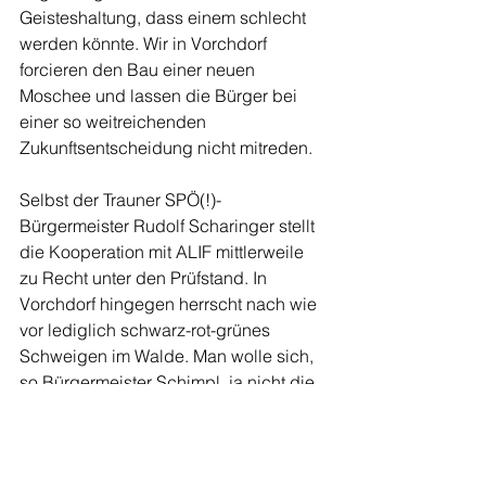
Geisteshaltung, dass einem schlecht 
werden könnte. Wir in Vorchdorf 
forcieren den Bau einer neuen 
Moschee und lassen die Bürger bei 
einer so weitreichenden 
Zukunftsentscheidung nicht mitreden. 
Selbst der Trauner SPÖ(!)-
Bürgermeister Rudolf Scharinger stellt 
die Kooperation mit ALIF mittlerweile 
zu Recht unter den Prüfstand. In 
Vorchdorf hingegen herrscht nach wie 
vor lediglich schwarz-rot-grünes 
Schweigen im Walde. Man wolle sich, 
so Bürgermeister Schimpl, ja nicht die 
Bevölkerung spalten lassen.
Fairerweise sollte man aber auch 
erwähnen, dass wir in Vorchdorf jüngst 