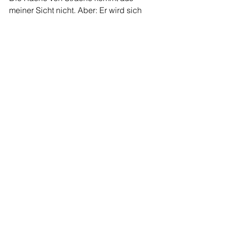
meiner Sicht nicht. Aber: Er wird sich 
bei dem einen oder anderen seiner 
bisherigen „Parteifreunde“ mit 
Sicherheit noch sehr intensiv 
„bedanken“. Ich jedenfalls wünsche 
ihm viel Kraft, Glück sowie einen 
langen Atem. Und den treulosen 
Heinis in der FPÖ wünsche ich eine 
baldige Läuterung.
Edtmeier Ende!