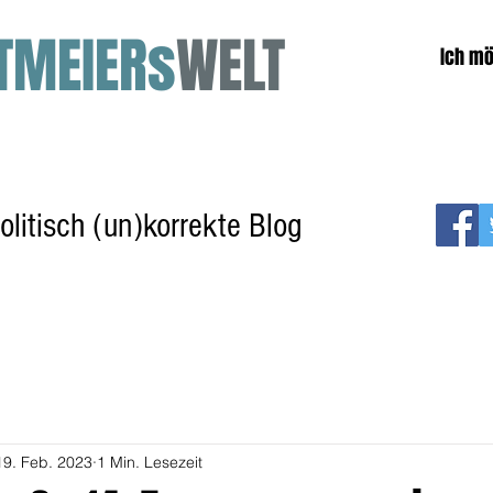
TMEIERs
WELT
Ich mö
olitisch (un)korrekte Blog
Texte & Reden auf Bestellung
Über den Autor
19. Feb. 2023
1 Min. Lesezeit