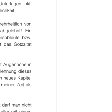
terlagen inkl. 
ichkeit.
rheitlich von 
bgelehnt! Ein 
nsobleute bzw. 
 das Götzzitat 
f Augenhöhe in 
blehnung dieses 
 neues Kapitel 
meiner Zeit als 
 darf man nicht 
ller mit einem 