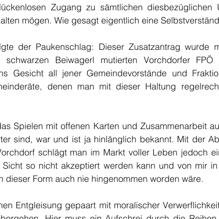
lückenlosen Zugang zu sämtlichen diesbezüglichen Un
lten mögen. Wie gesagt eigentlich eine Selbstverständl
te der Paukenschlag: Dieser Zusatzantrag wurde meh
chwarzen Beiwagerl mutierten Vorchdorfer FPÖ a
ins Gesicht all jener Gemeindevorstände und Fraktio
meinderäte, denen man mit dieser Haltung regelrecht
.
as Spielen mit offenen Karten und Zusammenarbeit au
er sind, war und ist ja hinlänglich bekannt. Mit der A
Vorchdorf schlägt man im Markt voller Leben jedoch ein
 Sicht so nicht akzeptiert werden kann und von mir in 
n dieser Form auch nie hingenommen worden wäre. 
hen Entgleisung gepaart mit moralischer Verwerflichkeit
ergehen. Hier muss ein Aufschrei durch die Reihen a