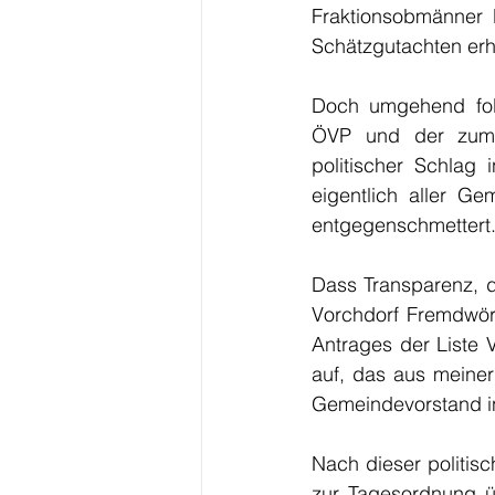
Fraktionsobmänner 
Schätzgutachten erha
Doch umgehend folg
ÖVP und der zum s
politischer Schlag 
eigentlich aller Ge
entgegenschmettert
Dass Transparenz, d
Vorchdorf Fremdwört
Antrages der Liste 
auf, das aus meiner
Gemeindevorstand i
Nach dieser politisc
zur Tagesordnung üb