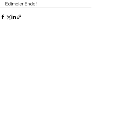
Edtmeier Ende!
Alle ansehen
Aktuelle Beiträge